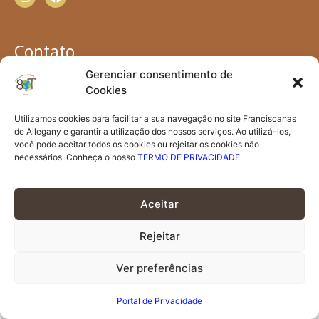
Contato
contato@irmasfranciscanas.org.br
Gerenciar consentimento de
Irmãs Franciscanas de Allegany - Av. Jamel Cecílio, nº
Cookies
595 - Quadra 65, Área B - Bairro Jundiaí - 75110-330 -
Utilizamos cookies para facilitar a sua navegação no site Franciscanas
Anápolis, GO
de Allegany e garantir a utilização dos nossos serviços. Ao utilizá-los,
(62) 3333-3800
você pode aceitar todos os cookies ou rejeitar os cookies não
necessários. Conheça o nosso
TERMO DE PRIVACIDADE
Portal de Privacidade
Aceitar
© 2026 Irmãs Franciscanas – Convento. Todos os direitos
reservados.
Rejeitar
Ver preferências
Portal de Privacidade