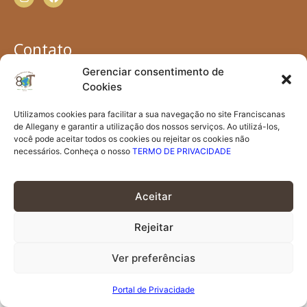
Contato
contato@irmasfranciscanas.org.br
Gerenciar consentimento de
Irmãs Franciscanas de Allegany - Av. Jamel Cecílio, nº
Cookies
595 - Quadra 65, Área B - Bairro Jundiaí - 75110-330 -
Utilizamos cookies para facilitar a sua navegação no site Franciscanas
Anápolis, GO
de Allegany e garantir a utilização dos nossos serviços. Ao utilizá-los,
(62) 3333-3800
você pode aceitar todos os cookies ou rejeitar os cookies não
necessários. Conheça o nosso
TERMO DE PRIVACIDADE
Portal de Privacidade
Aceitar
© 2026 Irmãs Franciscanas – Convento. Todos os direitos
reservados.
Rejeitar
Ver preferências
Portal de Privacidade